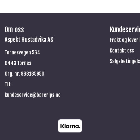
Om oss
Kundeservi
Aspekt Hustadvika AS
Frakt og lever
Kontakt oss
Tornesvegen 564
Salgsbetingel
6443 Tornes
Org. nr. 968185950
Tlf:
kundeservice@barerips.no