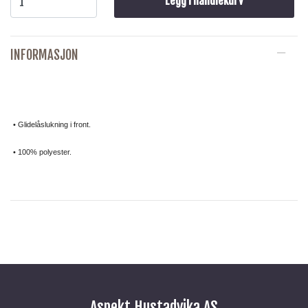
Legg i handlekurv
INFORMASJON
• Glidelåslukning i front.
• 100% polyester.
Aspekt Hustadvika AS