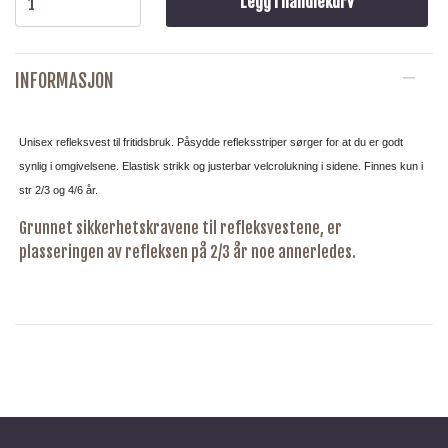
Legg i handlekurv
INFORMASJON
Unisex refleksvest til fritidsbruk. Påsydde refleksstriper sørger for at du er godt
synlig i omgivelsene. Elastisk strikk og justerbar velcrolukning i sidene.
Finnes kun i
str 2/3 og 4/6 år.
Grunnet sikkerhetskravene til refleksvestene, er
plasseringen av refleksen på 2/3 år noe annerledes.